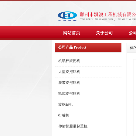
网站首页
关于公司
公
公司产品 Product
你
机锁杆旋挖机
大型旋挖钻机
履带旋挖钻机
轮式旋挖钻机
旋挖钻机
打桩机
伸缩臂履带起重机