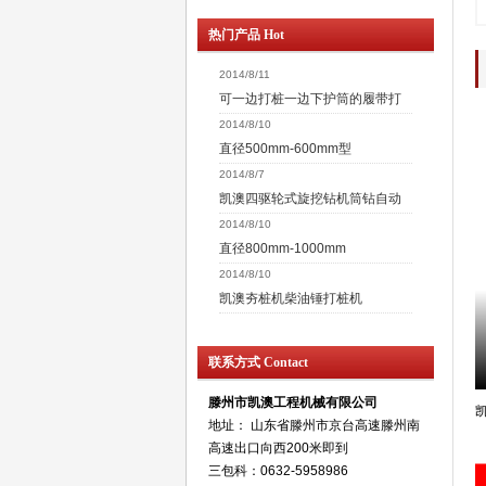
热门产品 Hot
2014/8/11
可一边打桩一边下护筒的履带打
2014/8/10
直径500mm-600mm型
2014/8/7
凯澳四驱轮式旋挖钻机筒钻自动
2014/8/10
直径800mm-1000mm
2014/8/10
凯澳夯桩机柴油锤打桩机
联系方式 Contact
滕州市凯澳工程机械有限公司
地址： 山东省滕州市京台高速滕州南
高速出口向西200米即到
三包科：0632-5958986