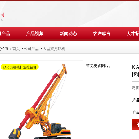
司产品
产品视频
新闻动态
客户感言
人才
的位置：
首页
>
公司产品
>
大型旋挖钻机
暂无更多图片。
K
挖
更新：
产
产