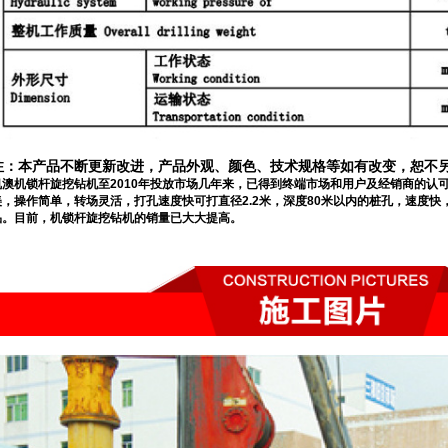
注：本产品不断更新改进，产品外观、颜色、技术规格等如有改变，恕不
凯澳机锁杆旋挖钻机至2010年投放市场几年来，已得到终端市场和用户及经销商的认
美，操作简单，转场灵活，打孔速度快可打直径2.2米，深度80米以内的桩孔，速度
品。目前，机锁杆旋挖钻机的销量已大大提高。